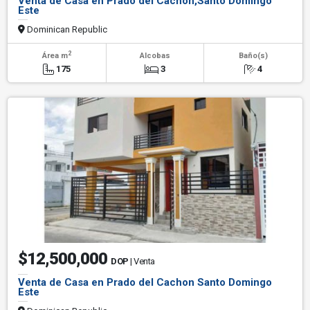
Venta de Casa en Prado del Cachon,Santo Domingo
Este
Dominican Republic
2
Área m
Alcobas
Baño(s)
175
3
4
$12,500,000
DOP
| Venta
Venta de Casa en Prado del Cachon Santo Domingo
Este