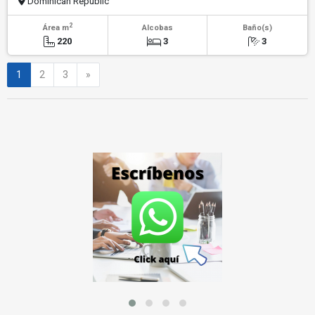
Dominican Republic
2
Área m
Alcobas
Baño(s)
220
3
3
Siguiente
1
2
3
»