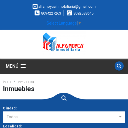
alfamoycainmobiliaria@gmail.com
8094227263
8092588645
Select Language
▼
MENÚ
Inicio
Inmuebles
Inmuebles
Ciudad:
Todos
Localidad: