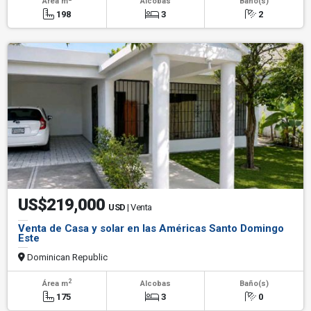
Área m
Alcobas
Baño(s)
198
3
2
US$219,000
USD
| Venta
Venta de Casa y solar en las Américas Santo Domingo
Este
Dominican Republic
2
Área m
Alcobas
Baño(s)
175
3
0