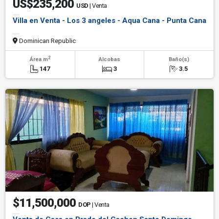
US$235,200
USD
| Venta
Villa en Venta - Los 3 angeles - Aqua Cana - Punta Cana
Dominican Republic
2
Área m
Alcobas
Baño(s)
147
3
3.5
$11,500,000
DOP
| Venta