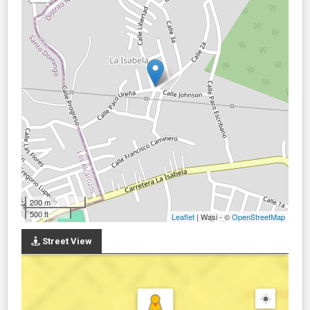
200 m
500 ft
Leaflet
| Wasi - ©
OpenStreetMap
Street View