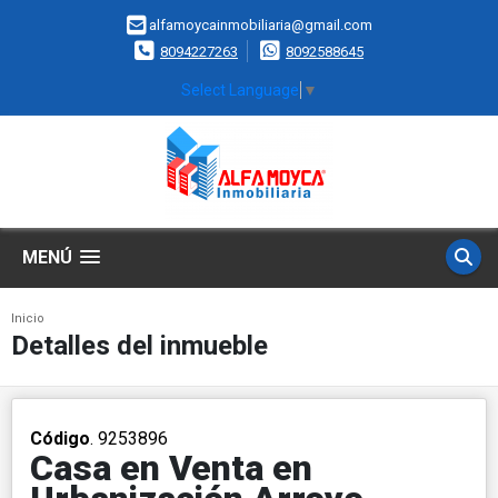
alfamoycainmobiliaria@gmail.com
8094227263
8092588645
Select Language
▼
MENÚ
Inicio
Detalles del inmueble
Código
. 9253896
Casa en Venta en