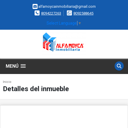
alfamoycainmobiliaria@gmail.com
8094227263
8092588645
Select Language
▼
MENÚ
Inicio
Detalles del inmueble