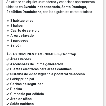
Se ofrece en alquiler un moderno y espacioso apartamento
ubicado en
Avenida Independencia, Santo Domingo,
República Dominicana
, con las siguientes características:
🔹
3 habitaciones
🔹
2 baños
🔹
Cuarto de servicio
🔹
Área de lavado
🔹
2 parqueos
🔹
Balcón
ÁREAS COMUNES Y AMENIDADES
✔️
Rooftop
✔️
Áreas verdes
✔️
Ascensores de última generación
✔️
Plantas eléctricas para áreas comunes
✔️
Sistema de video vigilancia y control de acceso
✔️
Lobby principal
✔️
Garitas de seguridad
✔️
Piscina
✔️
Gimnasio por edificio
✔️
Área de niños
✔️
Salón multiuso