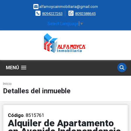
alfamoycainmobiliaria@gmail.com
8094227263
8092588645
Select Language
▼
MENÚ
Inicio
Detalles del inmueble
Código
. 8515761
Alquiler de Apartamento