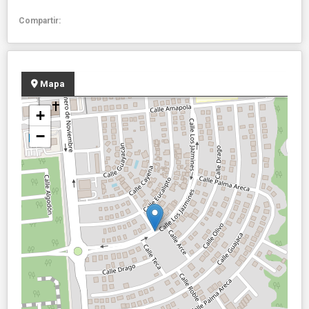
Compartir:
Mapa
+
−