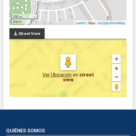
200 m
500 ft
Leaflet
| Wasi - ©
OpenStreetMap
Street View
Ver Ubicación
en
street
view
QUIÉNES SOMOS