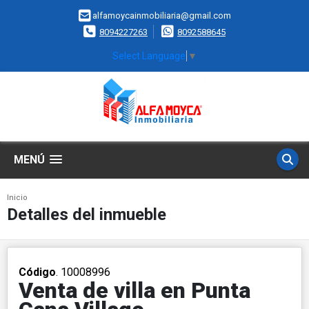
alfamoycainmobiliaria@gmail.com
8094227263
8092588645
Select Language
▼
MENÚ
Inicio
Detalles del inmueble
Código
. 10008996
Venta de villa en Punta