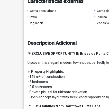
Características externas
Cerca zona urbana
Garita d
Patio
Piscina
Vigilancia
Zonas v
Descripción Adicional
🌴
EXCLUSIVE OPPORTUNITY IN Brisas de Punta 
Discover this elegant modern townhouse, perfectly lo
✨
Property Highlights:
• 145 m² of construction
• 3 bedrooms
• 2.5 bathrooms
• Private picuzzi for ultimate relaxation
• Open-concept layout with sleek, contemporary desig
📍 Just
3 minutes from Downtown Punta Cana