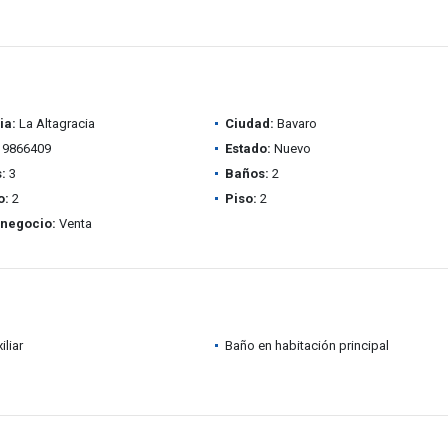
ia:
La Altagracia
Ciudad:
Bavaro
9866409
Estado:
Nuevo
:
3
Baños:
2
o:
2
Piso:
2
 negocio:
Venta
iliar
Baño en habitación principal