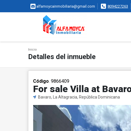
alfamoycainmobiliaria@gmail.com
8094227263
Inicio
Detalles del inmueble
Código
. 9866409
For sale Villa at Bava
Bavaro, La Altagracia, República Dominicana