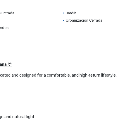
e Entrada
Jardín
Urbanización Cerrada
erdes
Cana
🌴
cated and designed for a comfortable, and high-return lifestyle.
n and natural light