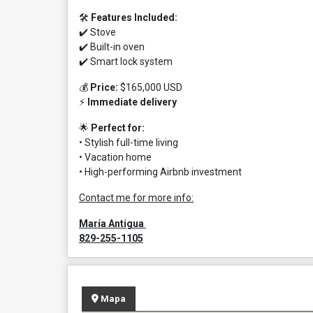
🛠️
Features Included:
✔️ Stove
✔️ Built-in oven
✔️ Smart lock system
💰
Price:
$165,000 USD
⚡
Immediate delivery
🌟
Perfect for:
• Stylish full-time living
• Vacation home
• High-performing Airbnb investment
Contact me for more info:
María Antigua
829-255-1105
Mapa