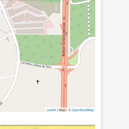
Leaflet
| Wasi - ©
OpenStreetMap