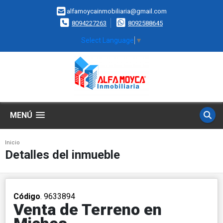
alfamoycainmobiliaria@gmail.com
8094227263
8092588645
Select Language
▼
MENÚ
Inicio
Detalles del inmueble
Código
. 9633894
Venta de Terreno en