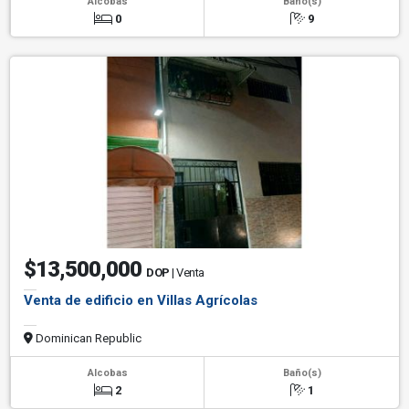
Alcobas
Baño(s)
0
9
$13,500,000
DOP
| Venta
Venta de edificio en Villas Agrícolas
Dominican Republic
Alcobas
Baño(s)
2
1