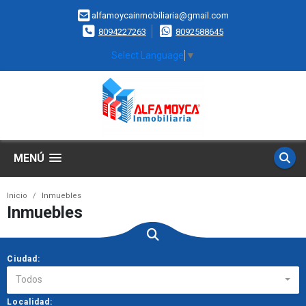
alfamoycainmobiliaria@gmail.com
8094227263
8092588645
Select Language
▼
MENÚ
Inicio
Inmuebles
Inmuebles
Ciudad:
Todos
Localidad: