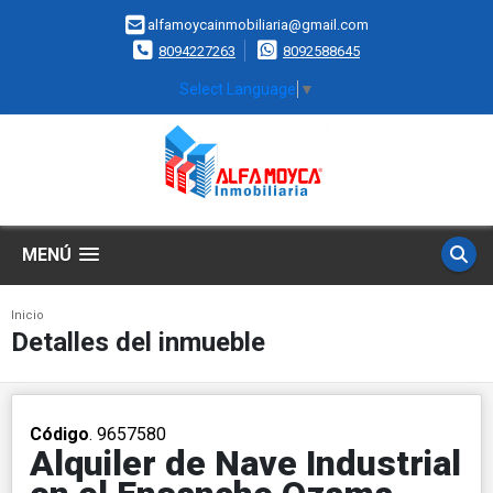
alfamoycainmobiliaria@gmail.com
8094227263
8092588645
Select Language
▼
MENÚ
Inicio
Detalles del inmueble
Código
. 9657580
Alquiler de Nave Industrial