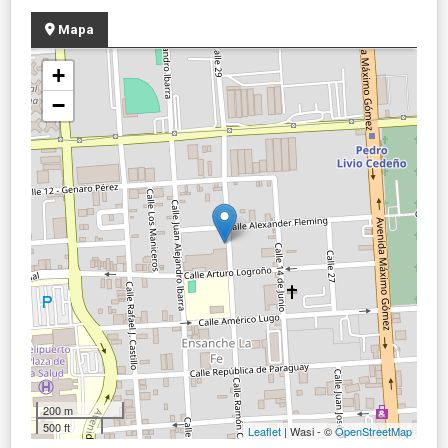
Mapa
+
−
200 m
500 ft
Leaflet
| Wasi - ©
OpenStreetMap