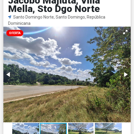
Jacobo Majluta, Villa
Mella, Sto Dgo Norte
Santo Domingo Norte, Santo Domingo, República
Dominicana
OFERTA