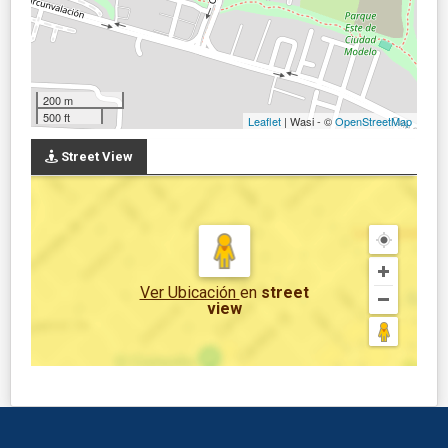
200 m
500 ft
Leaflet
| Wasi - ©
OpenStreetMap
Street View
Ver Ubicación
en
street
view