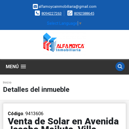
alfamoycainmobiliaria@gmail.com
8094227263
8092588645
Select Language
▼
MENÚ
Inicio
Detalles del inmueble
Código
. 9413606
Venta de Solar en Avenida