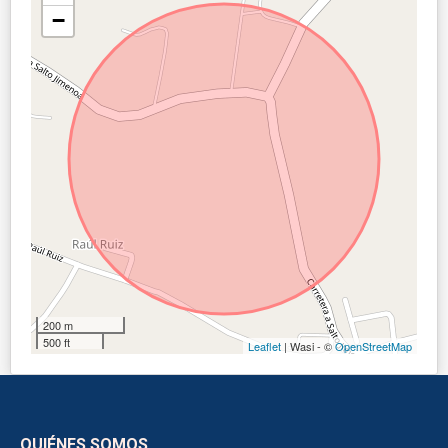
−
200 m
500 ft
Leaflet
| Wasi - ©
OpenStreetMap
QUIÉNES SOMOS