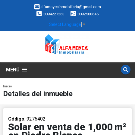
alfamoycainmobiliaria@gmail.com
8094227263
8092588645
Select Language
▼
MENÚ
Inicio
Detalles del inmueble
Código
. 9276402
Solar en venta de 1,000 m²