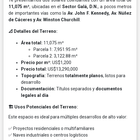
11,075 m²
, ubicadas en el
Sector Galá, D.N.
, a pocos metros
de importantes vías como la
Av.
John F. Kennedy, Av. Núñez
de Cáceres y Av. Winston Churchill
.
📐
Detalles del Terreno:
Área total:
11,075 m²
Parcela 1: 7,951.95 m²
Parcela 2: 3,122.88 m²
Precio por m²:
US$1,200
Precio total:
US$13,290,000
Topografía:
Terrenos
totalmente planos
, listos para
desarrollo
Documentación:
Títulos separados y
documentos
legales al día
🏗️
Usos Potenciales del Terreno:
Este espacio es ideal para múltiples desarrollos de alto valor:
✅ Proyectos residenciales o multifamiliares
✅ Naves industriales o centros logísticos