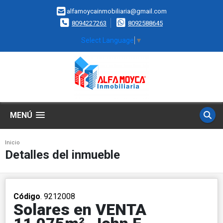
alfamoycainmobiliaria@gmail.com
8094227263
8092588645
Select Language
▼
MENÚ
Inicio
Detalles del inmueble
Código
. 9212008
Solares en VENTA