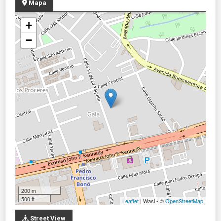
Mapa
+
−
200 m
500 ft
Leaflet
| Wasi - ©
OpenStreetMap
Street View