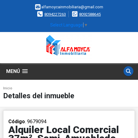
alfamoycainmobiliaria@gmail.com
8094227263
8092588645
Select Language
▼
MENÚ
Inicio
Detalles del inmueble
Código
. 9679094
Alquiler Local Comercial