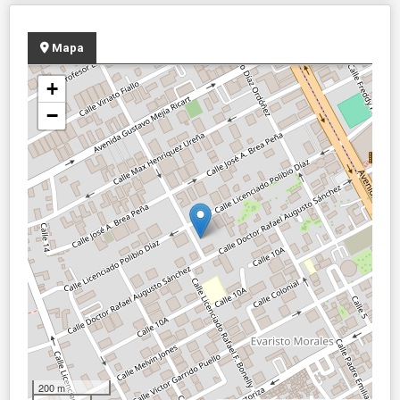
Mapa
+
−
200 m