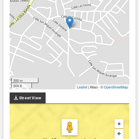
200 m
500 ft
Leaflet
| Wasi - ©
OpenStreetMap
Street View