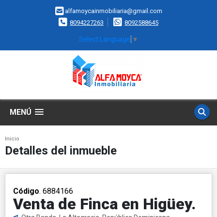
alfamoycainmobiliaria@gmail.com
8094227263
8092588645
Select Language
▼
MENÚ
Inicio
Detalles del inmueble
Código
. 6884166
Venta de Finca en Higüey.