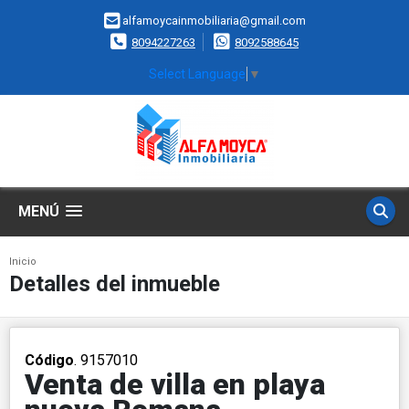
alfamoycainmobiliaria@gmail.com
8094227263
8092588645
Select Language
▼
MENÚ
Inicio
Detalles del inmueble
Código
. 9157010
Venta de villa en playa