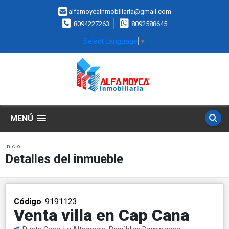
alfamoycainmobiliaria@gmail.com
8094227263
8092588645
Select Language
▼
MENÚ
Inicio
Detalles del inmueble
Código
. 9191123
Venta villa en Cap Cana