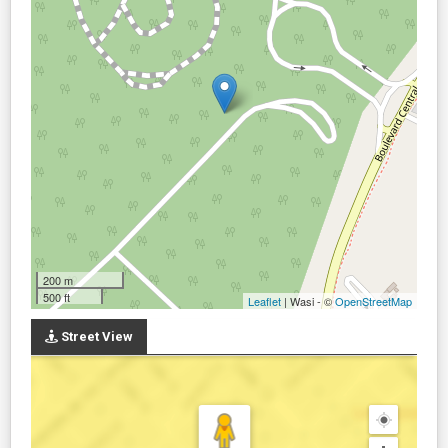
200 m
500 ft
Leaflet
| Wasi - ©
OpenStreetMap
Street View