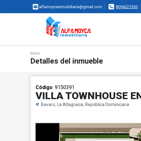
alfamoycainmobiliaria@gmail.com
8094227263
Inicio
Detalles del inmueble
Código
. 9150391
VILLA TOWNHOUSE E
Bavaro, La Altagracia, República Dominicana