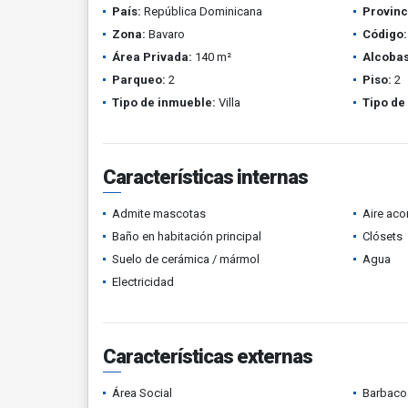
País:
República Dominicana
Provinc
Zona:
Bavaro
Código:
Área Privada:
140 m²
Alcobas
Parqueo:
2
Piso:
2
Tipo de inmueble:
Villa
Tipo de
Características internas
Admite mascotas
Aire ac
Baño en habitación principal
Clósets
Suelo de cerámica / mármol
Agua
Electricidad
Características externas
Área Social
Barbacoa