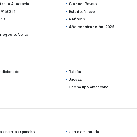
ia:
La Altagracia
Ciudad:
Bavaro
9150391
Estado:
Nuevo
:
3
Baños:
3
Año construcción:
2025
 negocio:
Venta
ondicionado
Balcón
Jacuzzi
Cocina tipo americano
 / Parrilla / Quincho
Garita de Entrada