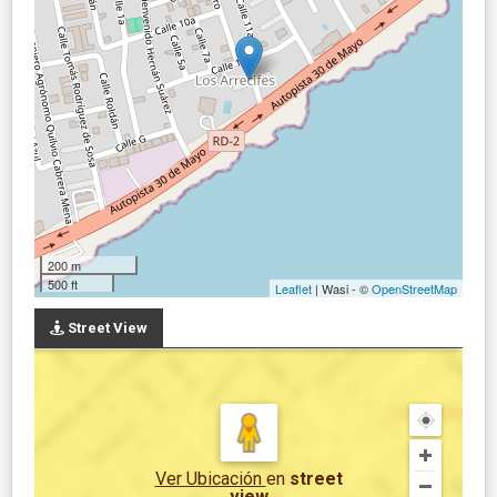
200 m
500 ft
Leaflet
| Wasi - ©
OpenStreetMap
Street View
Ver Ubicación
en
street
view