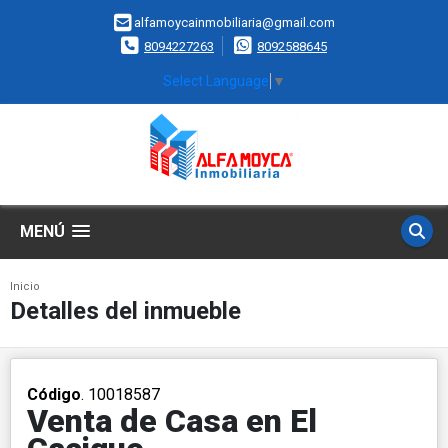
alfamoycainmobiliaria@gmail.com
8094227263
8092588645
Select Language
▼
MENÚ
Inicio
Detalles del inmueble
Código
. 10018587
Venta de Casa en El