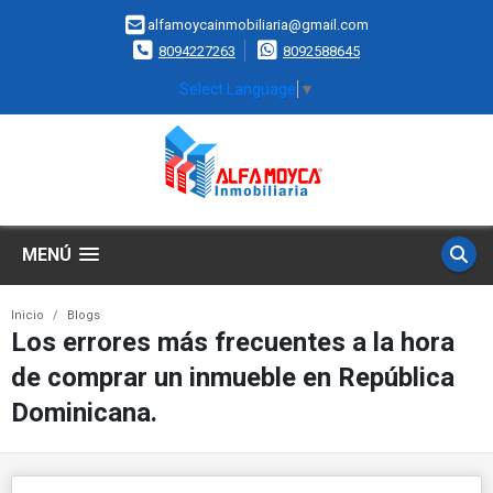
alfamoycainmobiliaria@gmail.com
8094227263
8092588645
Select Language
▼
MENÚ
Inicio
Blogs
Los errores más frecuentes a la hora
de comprar un inmueble en República
Dominicana.