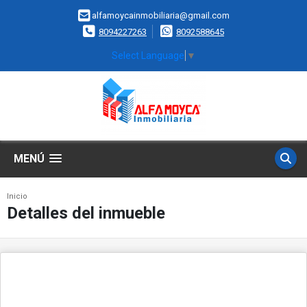
alfamoycainmobiliaria@gmail.com
8094227263
8092588645
Select Language
▼
MENÚ
Inicio
Detalles del inmueble