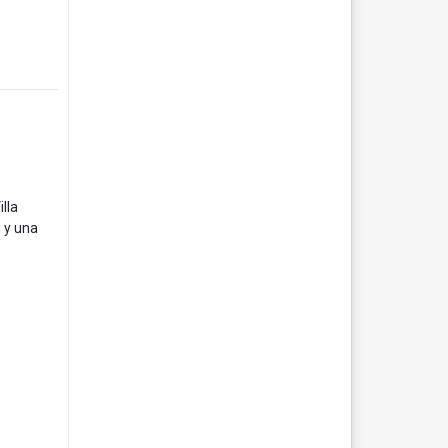
lla
 y una