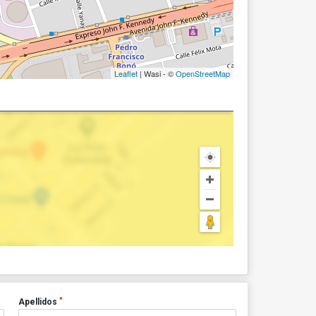
Leaflet
| Wasi - ©
OpenStreetMap
*
Apellidos