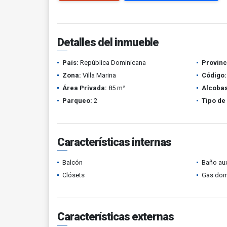
Detalles del inmueble
País:
República Dominicana
Provinc
Zona:
Villa Marina
Código:
Área Privada:
85 m²
Alcobas
Parqueo:
2
Tipo de
Características internas
Balcón
Baño aux
Clósets
Gas domi
Características externas