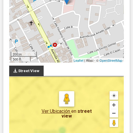
200 m
500 ft
Leaflet
| Wasi - ©
OpenStreetMap
Street View
Ver Ubicación
en
street
view