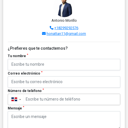
Antonio Morillo
+18299292576
honattan11@gmail.com
¿Prefieres que te contactemos?
*
Tu nombre
*
Correo electrónico
*
Número de teléfono
▼
*
Mensaje