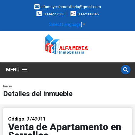
alfamoycainmobiliaria@gmail.com
8094227263
8092588645
Select Language
▼
MENÚ
Inicio
Detalles del inmueble
Código
. 9749011
Venta de Apartamento en