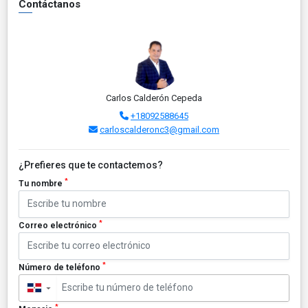
Contáctanos
Carlos Calderón Cepeda
+18092588645
carloscalderonc3@gmail.com
¿Prefieres que te contactemos?
*
Tu nombre
*
Correo electrónico
*
Número de teléfono
▼
*