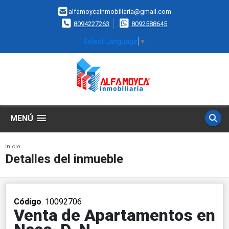
alfamoycainmobiliaria@gmail.com
8094227263
8092588645
Select Language
▼
MENÚ
Inicio
Detalles del inmueble
Código
. 10092706
Venta de Apartamentos en