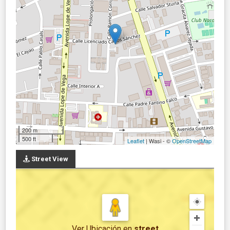
200 m
500 ft
Leaflet
| Wasi - ©
OpenStreetMap
Street View
Ver Ubicación
en
street