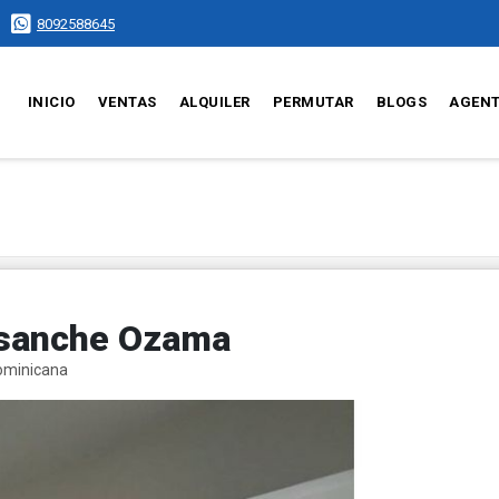
8092588645
INICIO
VENTAS
ALQUILER
PERMUTAR
BLOGS
AGEN
nsanche Ozama
ominicana