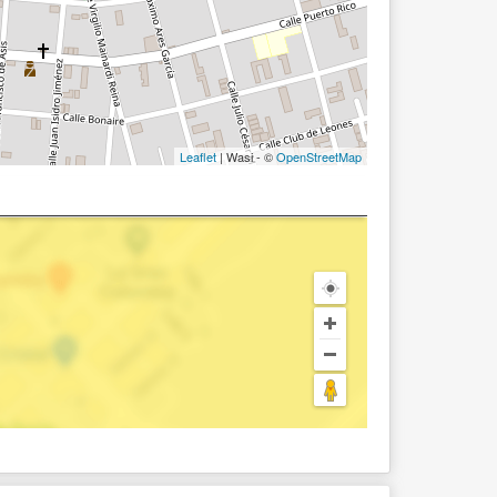
Leaflet
| Wasi - ©
OpenStreetMap