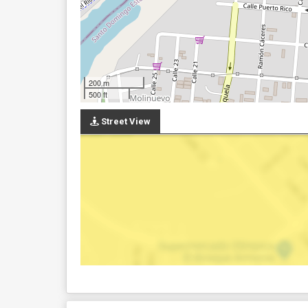
200 m
500 ft
Street View