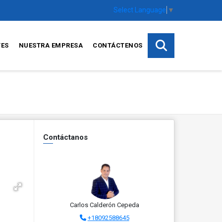
Select Language
▼
TES
NUESTRA EMPRESA
CONTÁCTENOS
Contáctanos
Carlos Calderón Cepeda
+18092588645