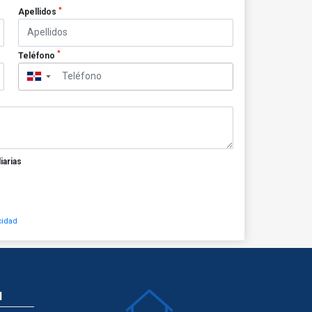
*
Apellidos
*
Teléfono
▼
iarias
cidad
N