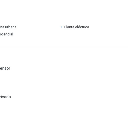
ona urbana
Planta eléctrica
idencial
censor
privada