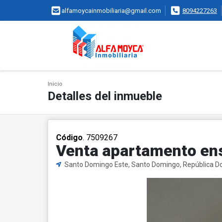
alfamoycainmobiliaria@gmail.com
8094227263
Inicio
Detalles del inmueble
Código
. 7509267
Venta apartamento e
Santo Domingo Este, Santo Domingo, República D