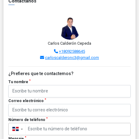
Contáctanos
Carlos Calderón Cepeda
+18092588645
carloscalderonc3@gmail.com
¿Prefieres que te contactemos?
*
Tu nombre
*
Correo electrónico
*
Número de teléfono
▼
*
Mensaje