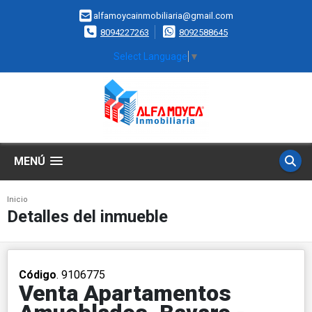
alfamoycainmobiliaria@gmail.com
8094227263
8092588645
Select Language
▼
MENÚ
Inicio
Detalles del inmueble
Código
. 9106775
Venta Apartamentos