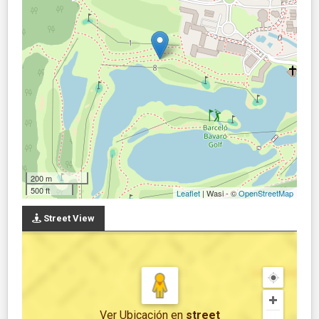
200 m
500 ft
Leaflet
| Wasi - ©
OpenStreetMap
Street View
Ver Ubicación
en
street