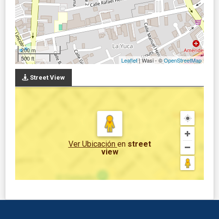
200 m
500 ft
Leaflet
| Wasi - ©
OpenStreetMap
Street View
Ver Ubicación
en
street
view