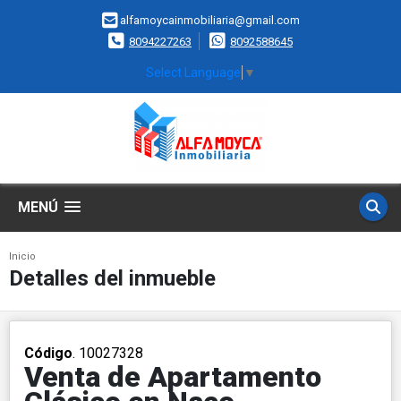
alfamoycainmobiliaria@gmail.com
8094227263
8092588645
Select Language
▼
MENÚ
Inicio
Detalles del inmueble
Código
. 10027328
Venta de Apartamento