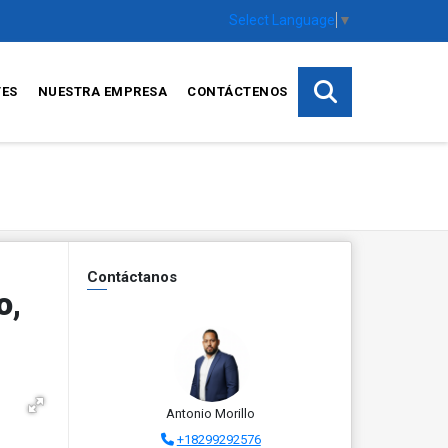
Select Language
▼
TES
NUESTRA EMPRESA
CONTÁCTENOS
Contáctanos
o,
Antonio Morillo
+18299292576