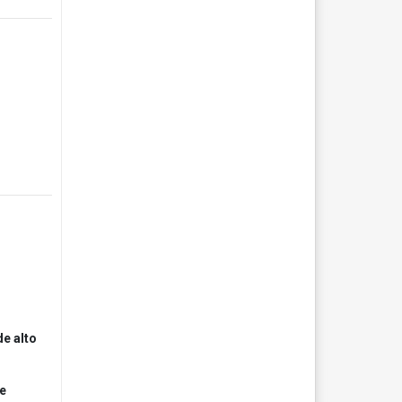
s
de alto
te