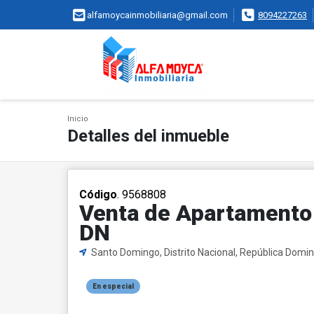
alfamoycainmobiliaria@gmail.com
8094227263
Inicio
Detalles del inmueble
Código
. 9568808
Venta de Apartamento 
DN
Santo Domingo, Distrito Nacional, República Domi
En especial