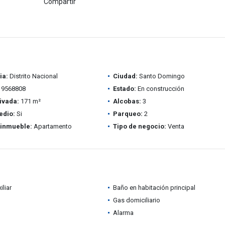
Compartir
ia:
Distrito Nacional
Ciudad:
Santo Domingo
9568808
Estado:
En construcción
ivada:
171 m²
Alcobas:
3
edio:
Si
Parqueo:
2
 inmueble:
Apartamento
Tipo de negocio:
Venta
iliar
Baño en habitación principal
Gas domiciliario
Alarma