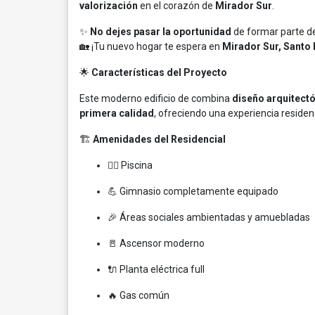
valorización
en el corazón de
Mirador Sur
.
✨
No dejes pasar la oportunidad
de formar parte d
🏡 ¡Tu nuevo hogar te espera en
Mirador Sur, Sant
🌟
Características del Proyecto
Este moderno edificio de combina
diseño arquitect
primera calidad
, ofreciendo una experiencia residen
🏗️
Amenidades del Residencial
🏊‍♂️ Piscina
💪 Gimnasio completamente equipado
🎉 Áreas sociales ambientadas y amuebladas
🚪 Ascensor moderno
🔌 Planta eléctrica full
🔥 Gas común