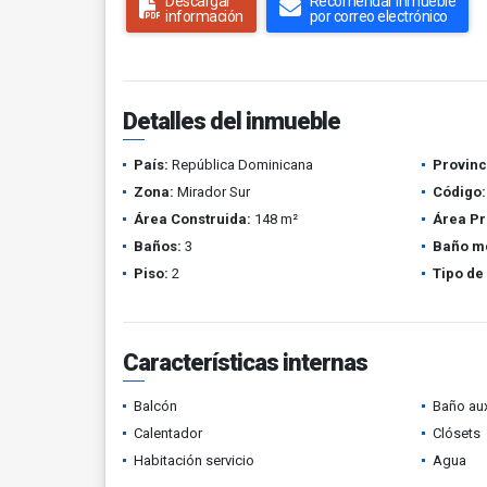
Descargar
Recomendar inmueble
información
por correo electrónico
Detalles del inmueble
País:
República Dominicana
Provinc
Zona:
Mirador Sur
Código:
Área Construida:
148 m²
Área Pr
Baños:
3
Baño m
Piso:
2
Tipo de
Características internas
Balcón
Baño aux
Calentador
Clósets
Habitación servicio
Agua