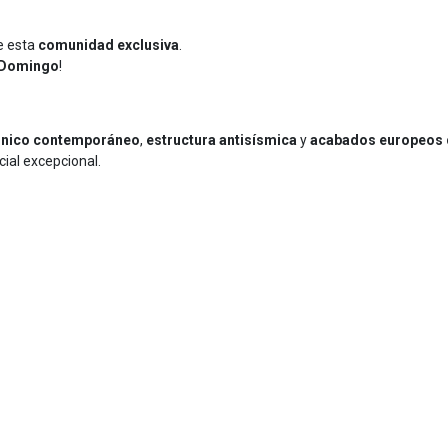
e esta
comunidad exclusiva
.
o Domingo
!
ónico contemporáneo
,
estructura antisísmica
y
acabados europeos 
cial excepcional.