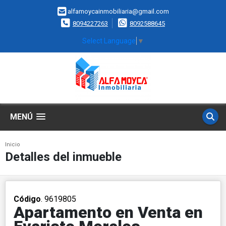
alfamoycainmobiliaria@gmail.com
8094227263
8092588645
Select Language
▼
MENÚ
Inicio
Detalles del inmueble
Código
. 9619805
Apartamento en Venta en