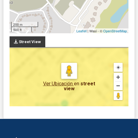
200 m
500 ft
Leaflet
| Wasi - ©
OpenStreetMap
Street View
Ver Ubicación
en
street
view