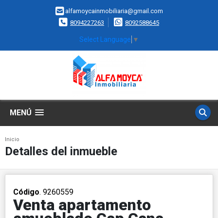
alfamoycainmobiliaria@gmail.com
8094227263
8092588645
Select Language
▼
MENÚ
Inicio
Detalles del inmueble
Código
. 9260559
Venta apartamento