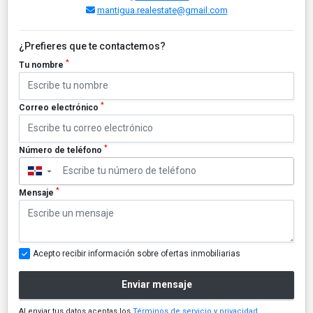
mantigua.realestate@gmail.com
¿Prefieres que te contactemos?
*
Tu nombre
*
Correo electrónico
*
Número de teléfono
▼
*
Mensaje
Acepto recibir información sobre ofertas inmobiliarias
Enviar mensaje
Al enviar tus datos aceptas los
Términos de servicio y privacidad