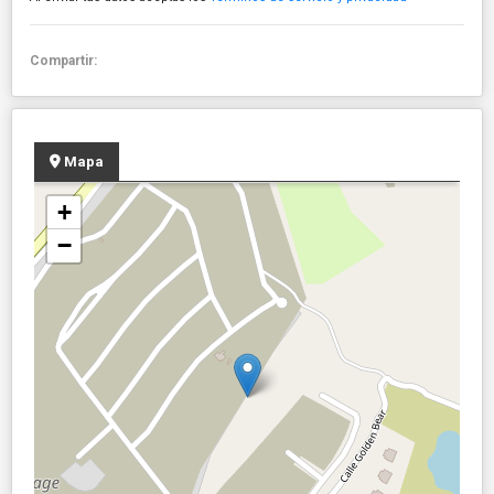
Compartir:
Mapa
+
−