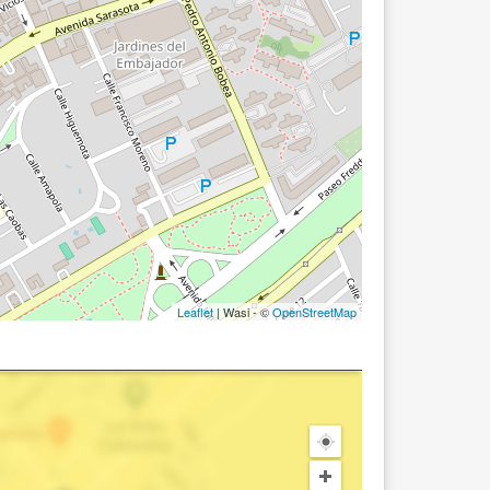
Leaflet
| Wasi - ©
OpenStreetMap