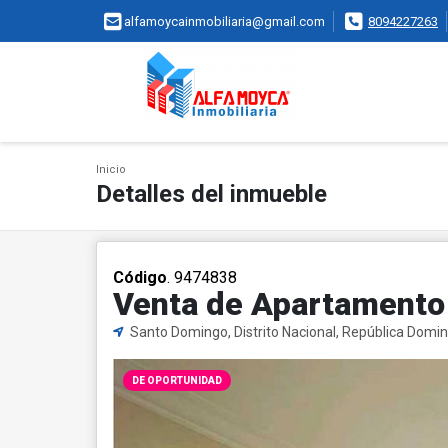
alfamoycainmobiliaria@gmail.com
8094227263
Inicio
Detalles del inmueble
Código
. 9474838
Venta de Apartamento 
Santo Domingo, Distrito Nacional, República Domi
DE OPORTUNIDAD