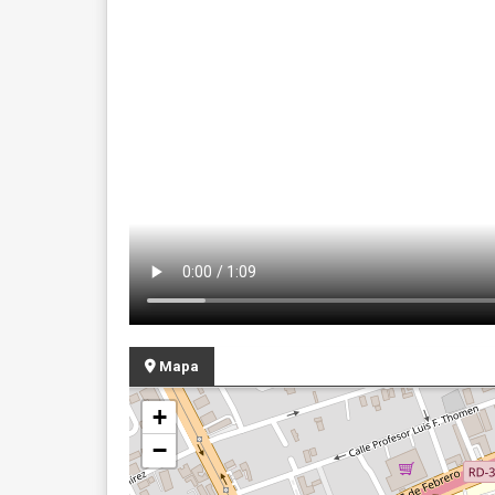
Mapa
+
−