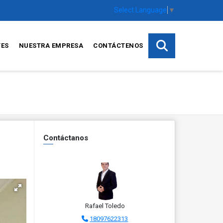
Select Language
▼
TES
NUESTRA EMPRESA
CONTÁCTENOS
Contáctanos
Rafael Toledo
18097622313