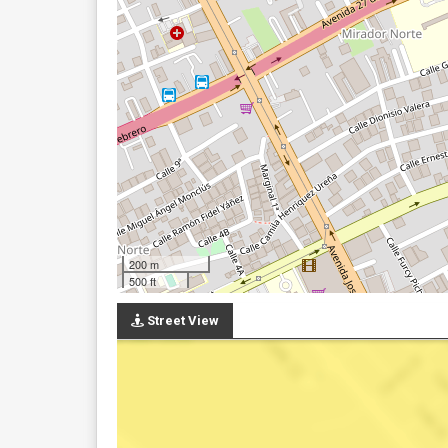
200 m
500 ft
Street View