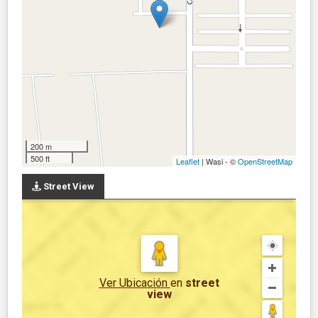
200 m
500 ft
Leaflet
| Wasi - ©
OpenStreetMap
Street View
Ver Ubicación
en
street
view