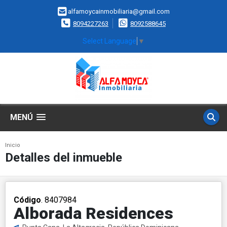
alfamoycainmobiliaria@gmail.com
8094227263
8092588645
Select Language
▼
MENÚ
Inicio
Detalles del inmueble
Código
. 8407984
Alborada Residences