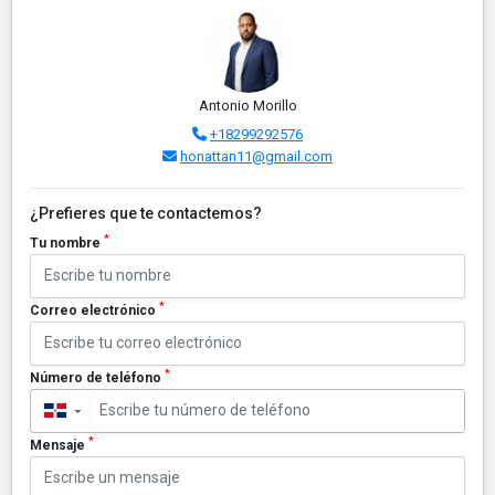
Antonio Morillo
+18299292576
honattan11@gmail.com
¿Prefieres que te contactemos?
*
Tu nombre
*
Correo electrónico
*
Número de teléfono
▼
*
Mensaje