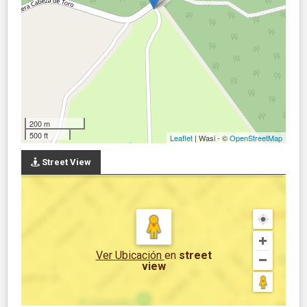
200 m
500 ft
Leaflet
| Wasi - ©
OpenStreetMap
Street View
Ver Ubicación
en
street
view