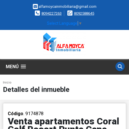
alfamoycainmobiliaria@gmail.com
8094227263
8092588645
Select Language
▼
MENÚ
Inicio
Detalles del inmueble
Código
. 9174878
Venta apartamentos Coral