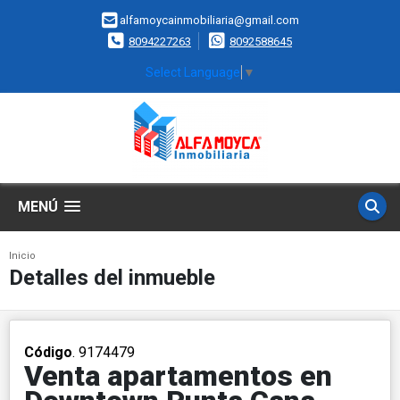
alfamoycainmobiliaria@gmail.com
8094227263
8092588645
Select Language
▼
MENÚ
Inicio
Detalles del inmueble
Código
. 9174479
Venta apartamentos en