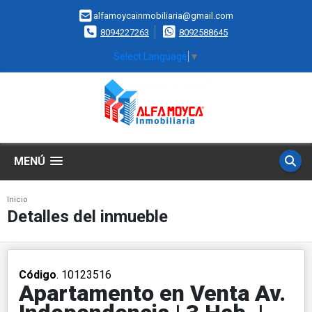
alfamoycainmobiliaria@gmail.com
8094227263
8092588645
Select Language
▼
MENÚ
Inicio
Detalles del inmueble
Código
. 10123516
Apartamento en Venta Av.