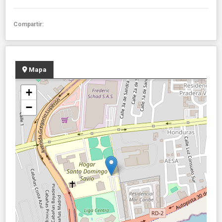
Compartir:
Mapa
+
−