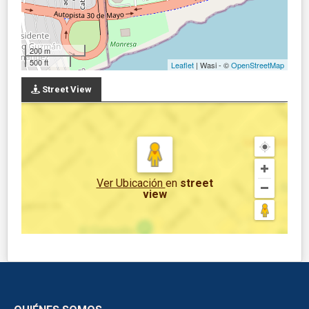
200 m
500 ft
Leaflet
| Wasi - ©
OpenStreetMap
Street View
Ver Ubicación
en
street
view