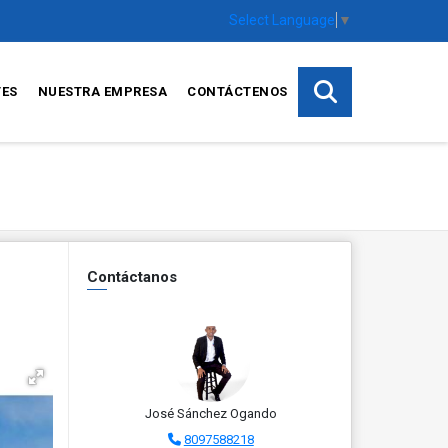
Select Language
▼
TES
NUESTRA EMPRESA
CONTÁCTENOS
Contáctanos
José Sánchez Ogando
8097588218