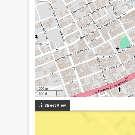
200 m
500 ft
Street View