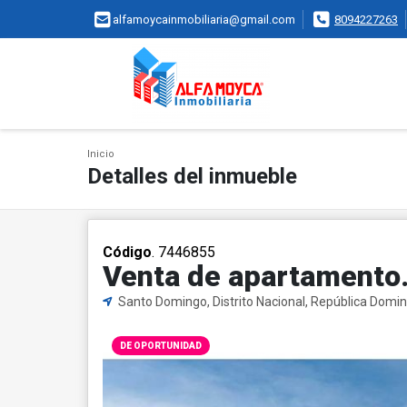
alfamoycainmobiliaria@gmail.com
8094227263
Inicio
Detalles del inmueble
Código
. 7446855
Venta de apartamento.
Santo Domingo, Distrito Nacional, República Domi
DE OPORTUNIDAD