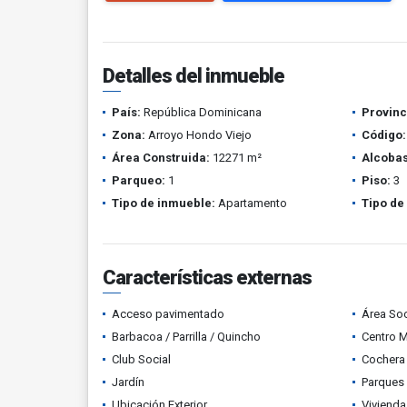
Detalles del inmueble
País:
República Dominicana
Provinc
Zona:
Arroyo Hondo Viejo
Código:
Área Construida:
12271 m²
Alcobas
Parqueo:
1
Piso:
3
Tipo de inmueble:
Apartamento
Tipo de
Características externas
Acceso pavimentado
Área Soc
Barbacoa / Parrilla / Quincho
Centro 
Club Social
Cochera 
Jardín
Parques
Ubicación Exterior
Vivienda