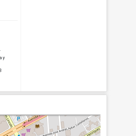
r
a y
3