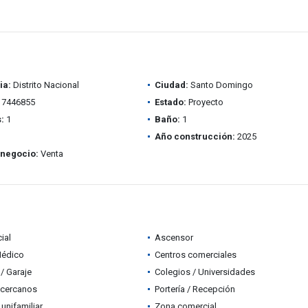
ia:
Distrito Nacional
Ciudad:
Santo Domingo
7446855
Estado:
Proyecto
:
1
Baño:
1
Año construcción:
2025
 negocio:
Venta
ial
Ascensor
Médico
Centros comerciales
/ Garaje
Colegios / Universidades
 cercanos
Portería / Recepción
 unifamiliar
Zona comercial