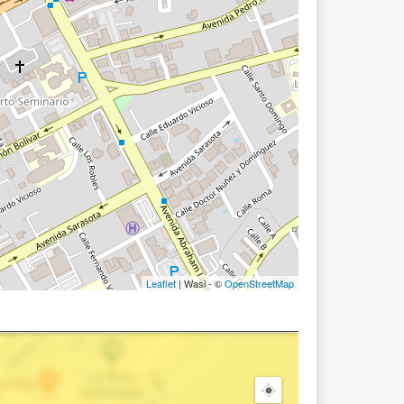
Leaflet
| Wasi - ©
OpenStreetMap