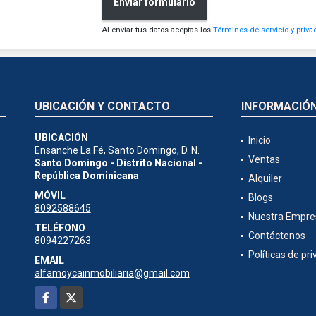
Enviar formulario
Al enviar tus datos aceptas los
Términos de servicio y priva
UBICACIÓN Y CONTACTO
INFORMACIÓ
UBICACIÓN
Inicio
Ensanche La Fé, Santo Domingo, D. N.
Ventas
Santo Domingo - Distrito Nacional -
República Dominicana
Alquiler
MÓVIL
Blogs
8092588645
Nuestra Empre
TELÉFONO
Contáctenos
8094227263
Políticas de pr
EMAIL
alfamoycainmobiliaria@gmail.com
Facebook
X