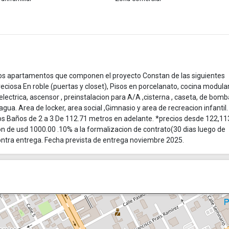
os apartamentos que componen el proyecto Constan de las siguientes
iosa En roble (puertas y closet), Pisos en porcelanato, cocina modula
ectrica, ascensor , preinstalacion para A/A ,cisterna , caseta, de bomb
ua. Area de locker, area social ,Gimnasio y area de recreacion infantil.
s Baños de 2 a 3 De 112.71 metros en adelante. *precios desde 122,11
on de usd 1000.00 .10% a la formalizacion de contrato(30 dias luego de
contra entrega. Fecha prevista de entrega noviembre 2025.