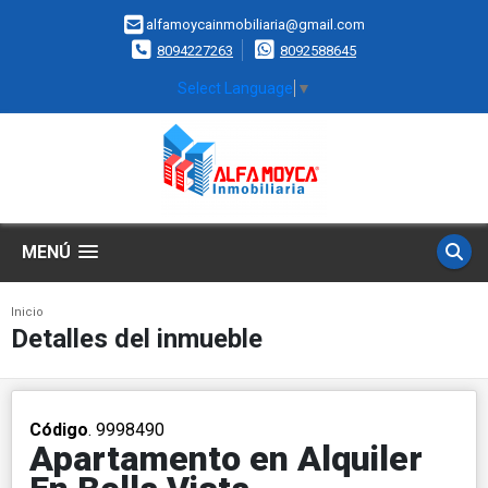
alfamoycainmobiliaria@gmail.com
8094227263
8092588645
Select Language
▼
MENÚ
Inicio
Detalles del inmueble
Código
. 9998490
Apartamento en Alquiler