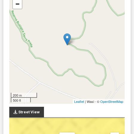
−
200 m
500 ft
Leaflet
| Wasi - ©
OpenStreetMap
Street View