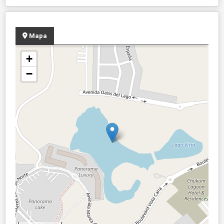
Mapa
+
−