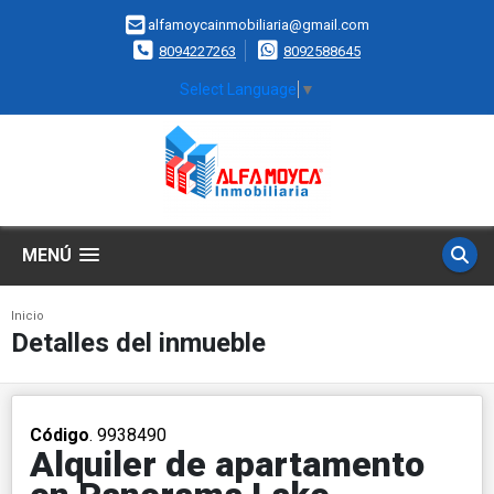
alfamoycainmobiliaria@gmail.com
8094227263
8092588645
Select Language
▼
MENÚ
Inicio
Detalles del inmueble
Código
. 9938490
Alquiler de apartamento