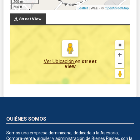
200 m
500 ft
Leaflet
| Wasi - ©
OpenStreetMap
Street View
Ver Ubicación
en
street
view
QUIÉNES SOMOS
Somos una empresa dominicana, dedicada a la Asesoría,
Compra-venta, alquiler y administración de Bienes Raíces, con la