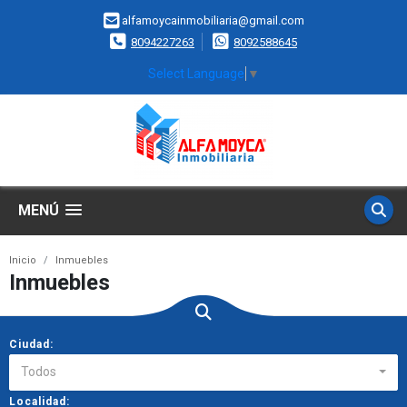
alfamoycainmobiliaria@gmail.com
8094227263
8092588645
Select Language
▼
MENÚ
Inicio
Inmuebles
Inmuebles
Ciudad:
Todos
Localidad: