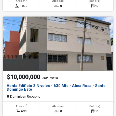
Área m
Alcobas
Baño(s)
1000
0
0
$10,000,000
DOP
| Venta
Venta Edificio 3 Niveles - 630 Mts - Alma Rosa - Santo
Domingo Este
Dominican Republic
2
Área m
Alcobas
Baño(s)
630
0
0